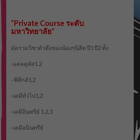
“Private Course
ระดับ
มหาวิทยาลัย
”
มัดรวมวิชาตัวตึงของน้องๆนิสิต ปี1 ปี2 ทั้ง
-แคลคูลัส1
,2
–
ฟิสิกส์1
,2
-เคมีทั่วไป1
,2
-เคมีอินทรีย์
1,2,3
-เคมีอนินทรีย์