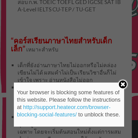
สอบ ก.พ. TOEIC TOEFL GED IGCSE SAT IB
A-Level IELTS CU-TEP / TU-GET
“คอร์สเรียนภาษาไทยสำหรับเด็ก
เล็ก”
เหมาะสำหรับ
เด็กที่ยังอ่านภาษาไทยไม่ออกหรือไม่คล่อง
เขียนไม่ได้ ผสมคำไม่เป็น เรียนวิชาอื่นก็ไม่
เข้าใจ เพราะ อ่านหนังสือไม่ออก
คณิตก็ต้องอ่านโจทย์ วิทย์ก็ต้องอ่านเนื้อหา
Your browser is blocking some features of
ภาษาอังกฤษก็ต้องจดคำแปล แต่เด็กยังอ่าน
this website. Please follow the instructions
ภาษาไทยไม่ออกและเขียนไม่ได้เลยทำไงดี
at
http://support.heateor.com/browser-
คะคุณครู
blocking-social-features/
to unblock these.
CWD Tutor-กวดวิชาชลวัฒน์ดอนเมืองมี
คุณครูที่มีประสบการณ์สอนเด็กเล็กโดย
เฉพาะ โดยจะเริ่มต้นสอนใหม่ตั้งแต่การผสม