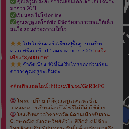
คุณครูมีประสบการณ์สอนเด็กเล็กโดยเฉพาะ
มากว่า 20 ปี
เรียนสด ไม่ใช่ online
คุณครูดูเเลใกล้ชิด มีจิตวิทยาการสอนให้เด็ก
สนใจ สอนด้วยความใส่ใจ
โปรโมชันคอร์สเรียนปูพื้นฐาน เตรียม
ความพร้อมเข้า ป.1 ลดราคาจาก 7,200
เหลือ
เพียง “3,600 บาท”
จำกัดเพียง 10 ที่นั่ง รีบโทรจองด่วนก่อน
ตารางคุณครูจะเต็มค่ะ
คลิกเพื่อแอดไลน์ : https://lin.ee/GeR3cPG
โทรมาปรึกษาให้คุณครูแนะแนวช่วย
วางแผนการเรียนก่อนก็ได้ฟรีไม่มีค่าใช้จ่าย
โรงเรียนกวดวิชาชลวัฒน์ดอนเมืองรับสอน
พิเศษ คณิต อังกฤษ วิทย์ทั่วไป ฟิสิกส์ เคมี ชีวะ
ไทย สังคม จีน ญี่ปุ่น ทุกระดับชั้นตั้งแต่อนุบาลถึง