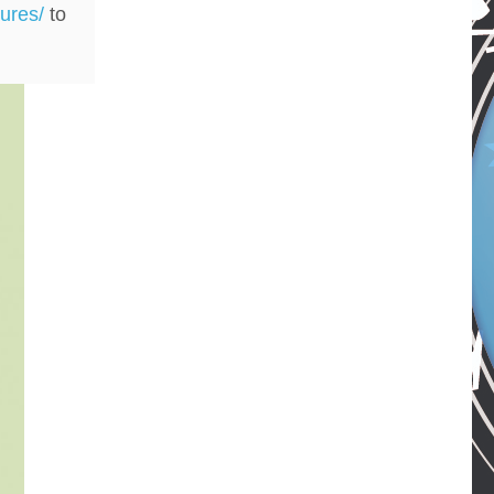
ures/
to